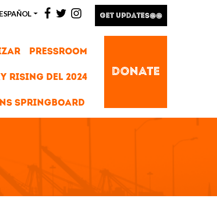
facebook
twitter
instagram
ESPAÑOL
GET UPDATES@@
IZAR
PRESSROOM
DONATE
Y RISING DEL 2024
NS SPRINGBOARD