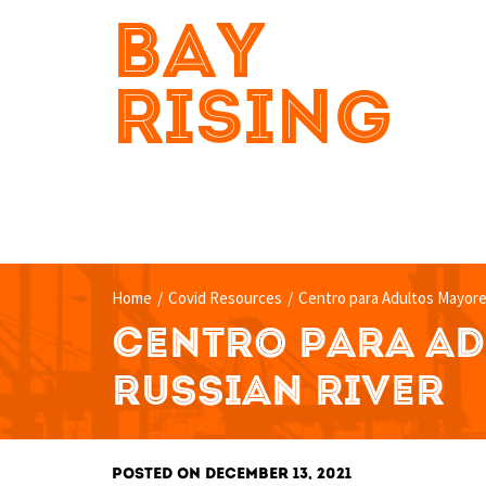
BAY
RISING
Home
/
Covid Resources
/
Centro para Adultos Mayore
CENTRO PARA A
RUSSIAN RIVER
POSTED ON DECEMBER 13, 2021