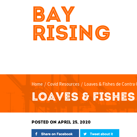
BAY
RISING
Home
/
Covid Resources
/
Loaves & Fishes de Contra 
LOAVES & FISHE
POSTED ON APRIL 25, 2020