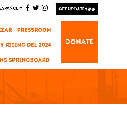
facebook
twitter
instagram
ESPAÑOL
GET UPDATES@@
IZAR
PRESSROOM
DONATE
Y RISING DEL 2024
NS SPRINGBOARD