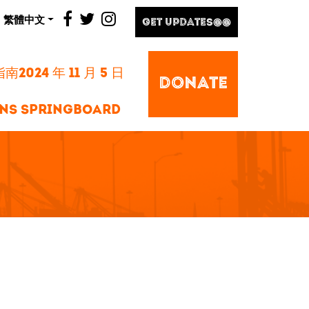
facebook
twitter
instagram
繁體中文
GET UPDATES@@
2024 年 11 月 5 日
DONATE
NS SPRINGBOARD