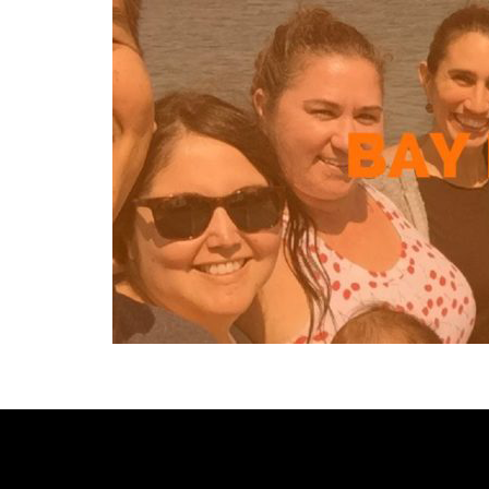
[custom-facebook-feed type=photos photocols=7 num