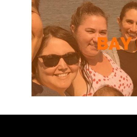
[custom-facebook-feed type=photos photocols=7 num