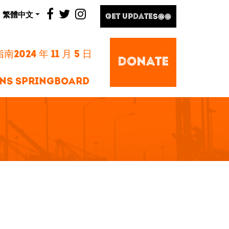
facebook
twitter
instagram
繁體中文
GET UPDATES@@
2024 年 11 月 5 日
DONATE
NS SPRINGBOARD