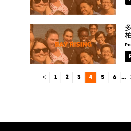
多
柏
Po
<
1
2
3
4
5
6
…