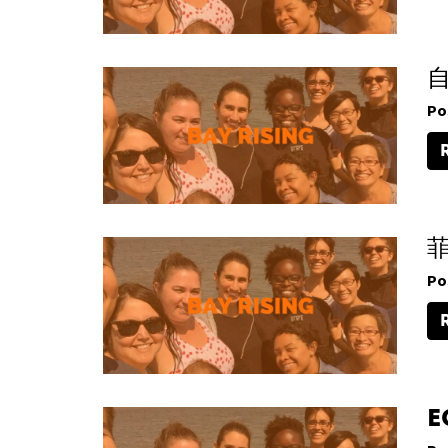
Po
Po
E