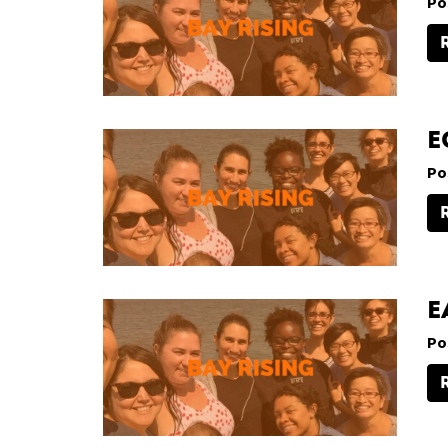
Po
E
Po
E
Po