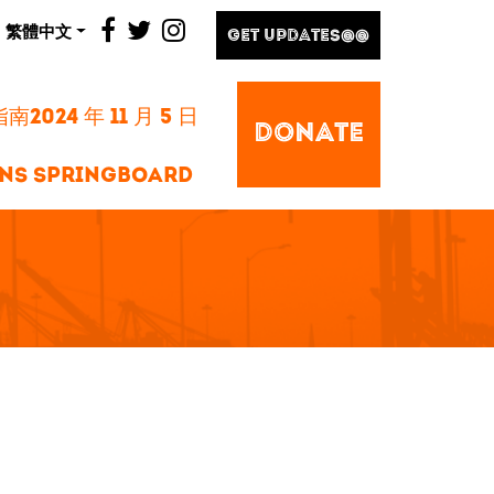
facebook
twitter
instagram
繁體中文
GET UPDATES@@
2024 年 11 月 5 日
DONATE
NS SPRINGBOARD