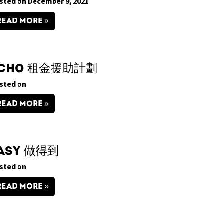
sted on December 9, 2021
READ MORE
CHO 租金援助計劃
sted on
READ MORE
asy 做得到
sted on
READ MORE