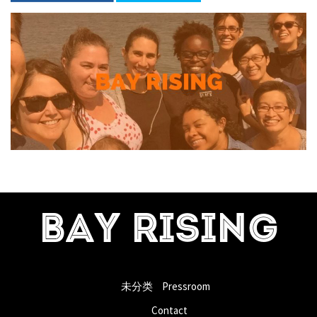
BAY RISING
未分类
Pressroom
Contact