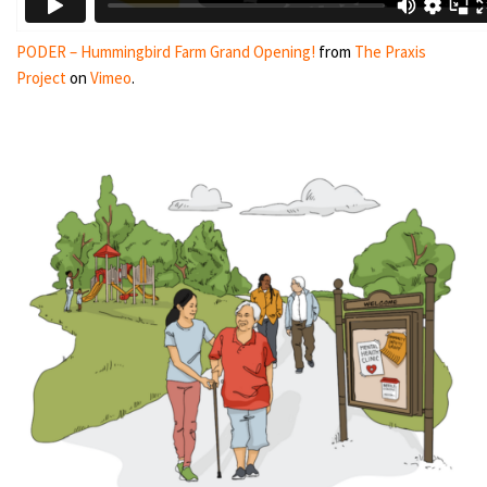
PODER – Hummingbird Farm Grand Opening!
from
The Praxis
Project
on
Vimeo
.